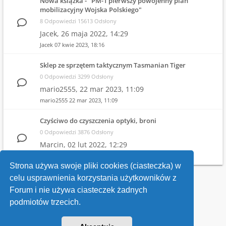
Nowa książka - "PM-1 pierwszy powojenny plan
mobilizacyjny Wojska Polskiego"
8 Odpowiedzi 15613 Odsłony
Jacek,
26 maja 2022, 14:29
Jacek
07 kwie 2023, 18:16
Sklep ze sprzętem taktycznym Tasmanian Tiger
0 Odpowiedzi 3299 Odsłony
mario2555,
22 mar 2023, 11:09
mario2555
22 mar 2023, 11:09
Czyściwo do czyszczenia optyki, broni
0 Odpowiedzi 3876 Odsłony
Marcin,
02 lut 2022, 12:29
Marcin
02 lut 2022, 12:29
Strona używa swoje pliki cookies (ciasteczka) w
celu usprawnienia korzystania użytkowników z
Wróć do wykazu forów
Forum i nie używa ciasteczek żadnych
podmiotów trzecich.
Kontakt