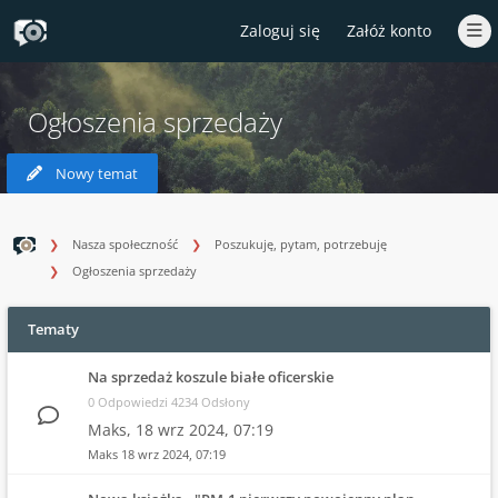
Zaloguj się
Załóż konto
Ogłoszenia sprzedaży
Nowy temat
Nasza społeczność
Poszukuję, pytam, potrzebuję
Ogłoszenia sprzedaży
Tematy
Na sprzedaż koszule białe oficerskie
0 Odpowiedzi 4234 Odsłony
Maks,
18 wrz 2024, 07:19
Maks
18 wrz 2024, 07:19