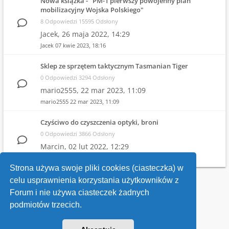
Nowa książka - "PM-1 pierwszy powojenny plan
mobilizacyjny Wojska Polskiego"
8 Odpowiedzi 15595 Odsłony
Jacek,
26 maja 2022, 14:29
Jacek
07 kwie 2023, 18:16
Sklep ze sprzętem taktycznym Tasmanian Tiger
0 Odpowiedzi 3294 Odsłony
mario2555,
22 mar 2023, 11:09
mario2555
22 mar 2023, 11:09
Czyściwo do czyszczenia optyki, broni
0 Odpowiedzi 3866 Odsłony
Marcin,
02 lut 2022, 12:29
Marcin
02 lut 2022, 12:29
Strona używa swoje pliki cookies (ciasteczka) w
celu usprawnienia korzystania użytkowników z
Wróć do wykazu forów
Forum i nie używa ciasteczek żadnych
podmiotów trzecich.
Kontakt