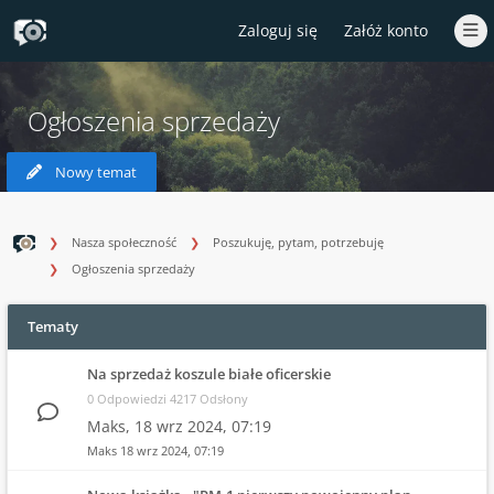
Zaloguj się
Załóż konto
Ogłoszenia sprzedaży
Nowy temat
Nasza społeczność
Poszukuję, pytam, potrzebuję
Ogłoszenia sprzedaży
Tematy
Na sprzedaż koszule białe oficerskie
0 Odpowiedzi 4217 Odsłony
Maks,
18 wrz 2024, 07:19
Maks
18 wrz 2024, 07:19