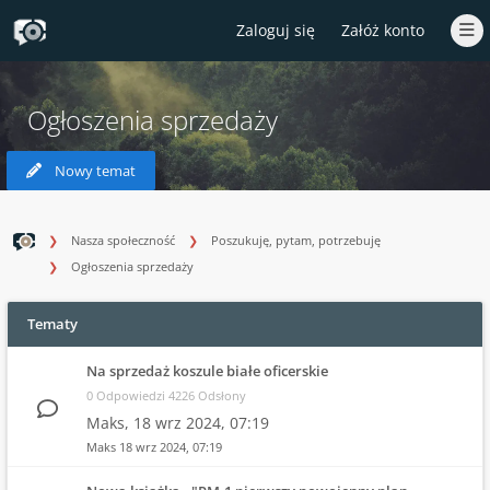
Zaloguj się
Załóż konto
Ogłoszenia sprzedaży
Nowy temat
Nasza społeczność
Poszukuję, pytam, potrzebuję
Ogłoszenia sprzedaży
Tematy
Na sprzedaż koszule białe oficerskie
0 Odpowiedzi 4226 Odsłony
Maks,
18 wrz 2024, 07:19
Maks
18 wrz 2024, 07:19