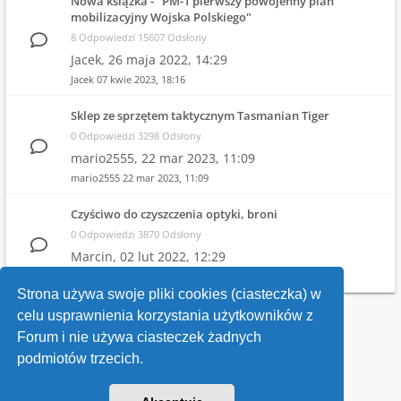
Nowa książka - "PM-1 pierwszy powojenny plan
mobilizacyjny Wojska Polskiego"
8 Odpowiedzi 15607 Odsłony
Jacek,
26 maja 2022, 14:29
Jacek
07 kwie 2023, 18:16
Sklep ze sprzętem taktycznym Tasmanian Tiger
0 Odpowiedzi 3298 Odsłony
mario2555,
22 mar 2023, 11:09
mario2555
22 mar 2023, 11:09
Czyściwo do czyszczenia optyki, broni
0 Odpowiedzi 3870 Odsłony
Marcin,
02 lut 2022, 12:29
Marcin
02 lut 2022, 12:29
Strona używa swoje pliki cookies (ciasteczka) w
celu usprawnienia korzystania użytkowników z
Wróć do wykazu forów
Forum i nie używa ciasteczek żadnych
podmiotów trzecich.
Kontakt