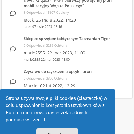
Nowa książka - "PM-1 pierwszy powojenny plan
mobilizacyjny Wojska Polskiego"
8 Odpowiedzi 15607 Odsłony
Jacek,
26 maja 2022, 14:29
Jacek
07 kwie 2023, 18:16
Sklep ze sprzętem taktycznym Tasmanian Tiger
0 Odpowiedzi 3298 Odsłony
mario2555,
22 mar 2023, 11:09
mario2555
22 mar 2023, 11:09
Czyściwo do czyszczenia optyki, broni
0 Odpowiedzi 3870 Odsłony
Marcin,
02 lut 2022, 12:29
Marcin
02 lut 2022, 12:29
Strona używa swoje pliki cookies (ciasteczka) w
celu usprawnienia korzystania użytkowników z
Wróć do wykazu forów
Forum i nie używa ciasteczek żadnych
podmiotów trzecich.
Kontakt