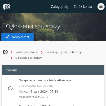
Zaloguj się
Załóż konto
Ogłoszenia sprzedaży
Nowy temat
Nasza społeczność
Poszukuję, pytam, potrzebuję
Ogłoszenia sprzedaży
Tematy
Na sprzedaż koszule białe oficerskie
0 Odpowiedzi 4227 Odsłony
Maks,
18 wrz 2024, 07:19
Maks
18 wrz 2024, 07:19