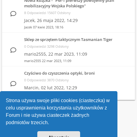
Nowa książka - "PM-1 pierwszy powojenny plan
mobilizacyjny Wojska Polskiego"
8 Odpowiedzi 15607 Odsłony
Jacek,
26 maja 2022, 14:29
Jacek
07 kwie 2023, 18:16
Sklep ze sprzętem taktycznym Tasmanian Tiger
0 Odpowiedzi 3298 Odsłony
mario2555,
22 mar 2023, 11:09
mario2555
22 mar 2023, 11:09
Czyściwo do czyszczenia optyki, broni
0 Odpowiedzi 3870 Odsłony
Marcin,
02 lut 2022, 12:29
Marcin
02 lut 2022, 12:29
Strona używa swoje pliki cookies (ciasteczka) w
celu usprawnienia korzystania użytkowników z
Wróć do wykazu forów
Forum i nie używa ciasteczek żadnych
podmiotów trzecich.
Kontakt