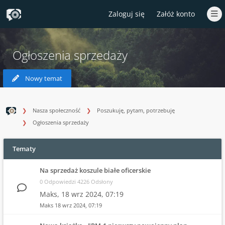
Zaloguj się
Załóż konto
Ogłoszenia sprzedaży
Nowy temat
Nasza społeczność
Poszukuję, pytam, potrzebuję
Ogłoszenia sprzedaży
Tematy
Na sprzedaż koszule białe oficerskie
0 Odpowiedzi 4226 Odsłony
Maks,
18 wrz 2024, 07:19
Maks
18 wrz 2024, 07:19