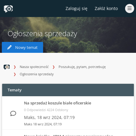
Zaloguj się
Załóż konto
Ogłoszenia sprzedaży
Nowy temat
Nasza społeczność
Poszukuję, pytam, potrzebuję
Ogłoszenia sprzedaży
Tematy
Na sprzedaż koszule białe oficerskie
0 Odpowiedzi 4224 Odsłony
Maks,
18 wrz 2024, 07:19
Maks
18 wrz 2024, 07:19