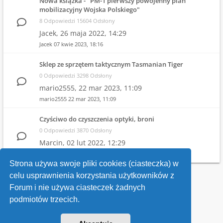
Nowa książka - "PM-1 pierwszy powojenny plan
mobilizacyjny Wojska Polskiego"
8 Odpowiedzi 15604 Odsłony
Jacek,
26 maja 2022, 14:29
Jacek
07 kwie 2023, 18:16
Sklep ze sprzętem taktycznym Tasmanian Tiger
0 Odpowiedzi 3298 Odsłony
mario2555,
22 mar 2023, 11:09
mario2555
22 mar 2023, 11:09
Czyściwo do czyszczenia optyki, broni
0 Odpowiedzi 3870 Odsłony
Marcin,
02 lut 2022, 12:29
Marcin
02 lut 2022, 12:29
Strona używa swoje pliki cookies (ciasteczka) w
celu usprawnienia korzystania użytkowników z
Wróć do wykazu forów
Forum i nie używa ciasteczek żadnych
podmiotów trzecich.
Kontakt