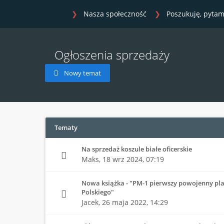
Nasza społeczność
Poszukuję, pytam
Ogłoszenia sprzedaży
Nowy temat
Tematy
Na sprzedaż koszule białe oficerskie
Maks,
18 wrz 2024, 07:19
Nowa książka - "PM-1 pierwszy powojenny pl
Polskiego"
Jacek,
26 maja 2022, 14:29