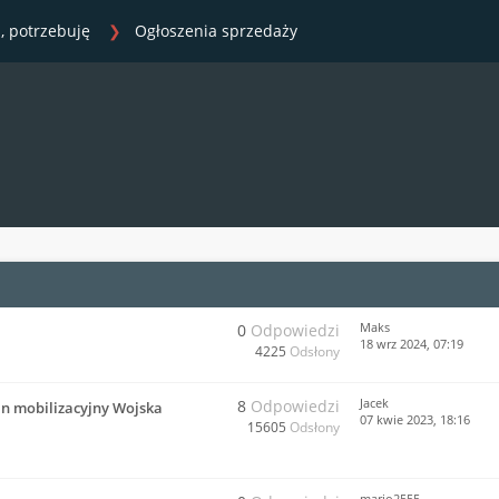
, potrzebuję
Ogłoszenia sprzedaży
Maks
0
Odpowiedzi
18 wrz 2024, 07:19
4225
Odsłony
Jacek
8
Odpowiedzi
an mobilizacyjny Wojska
07 kwie 2023, 18:16
15605
Odsłony
mario2555