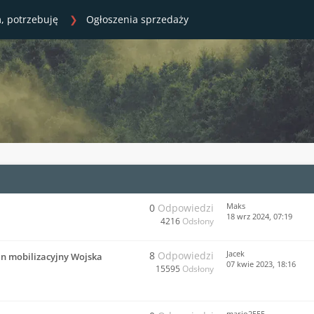
, potrzebuję
Ogłoszenia sprzedaży
Maks
0
Odpowiedzi
18 wrz 2024, 07:19
4216
Odsłony
Jacek
8
Odpowiedzi
an mobilizacyjny Wojska
07 kwie 2023, 18:16
15595
Odsłony
mario2555