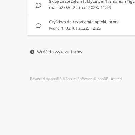
Sklep ze sprzętem taktycznym Tasmanian Tige
mario2555,
22 mar 2023, 11:09
Czyściwo do czyszczenia optyki, broni
Marcin,
02 lut 2022, 12:29
Wróć do wykazu forów
Kontakt
Powered by
phpBB
® Forum Software © phpBB Limited