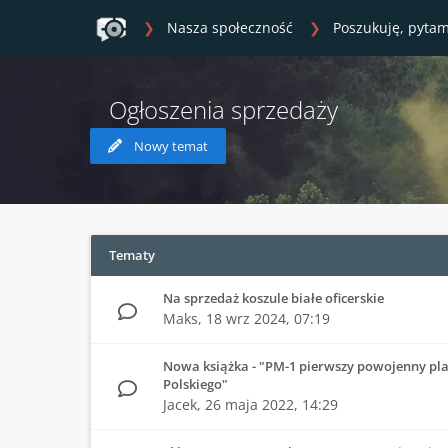
Nasza społeczność
Poszukuję, pytam
Ogłoszenia sprzedaży
Nowy temat
Tematy
Na sprzedaż koszule białe oficerskie
Maks,
18 wrz 2024, 07:19
Nowa książka - "PM-1 pierwszy powojenny pl
Polskiego"
Jacek,
26 maja 2022, 14:29