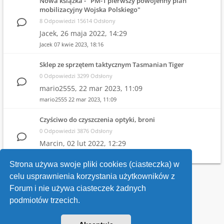
Nowa książka - "PM-1 pierwszy powojenny plan
mobilizacyjny Wojska Polskiego"
8 Odpowiedzi 15614 Odsłony
Jacek,
26 maja 2022, 14:29
Jacek
07 kwie 2023, 18:16
Sklep ze sprzętem taktycznym Tasmanian Tiger
0 Odpowiedzi 3299 Odsłony
mario2555,
22 mar 2023, 11:09
mario2555
22 mar 2023, 11:09
Czyściwo do czyszczenia optyki, broni
0 Odpowiedzi 3876 Odsłony
Marcin,
02 lut 2022, 12:29
Marcin
02 lut 2022, 12:29
Strona używa swoje pliki cookies (ciasteczka) w
celu usprawnienia korzystania użytkowników z
Wróć do wykazu forów
Forum i nie używa ciasteczek żadnych
podmiotów trzecich.
Kontakt