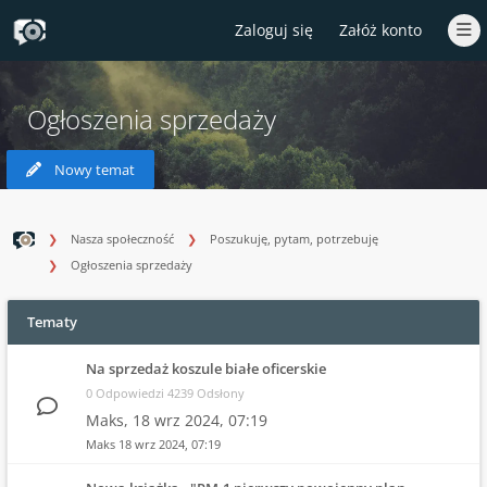
Zaloguj się
Załóż konto
Ogłoszenia sprzedaży
Nowy temat
Nasza społeczność
Poszukuję, pytam, potrzebuję
Ogłoszenia sprzedaży
Tematy
Na sprzedaż koszule białe oficerskie
0 Odpowiedzi 4239 Odsłony
Maks,
18 wrz 2024, 07:19
Maks
18 wrz 2024, 07:19