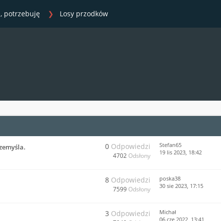
, potrzebuję
Losy przodków
Stefan65
0
Odpowiedzi
rzemyśla.
19 lis 2023, 18:42
4702
Odsłony
poska38
8
Odpowiedzi
30 sie 2023, 17:15
7599
Odsłony
Michał
3
Odpowiedzi
06 cze 2022, 13:41