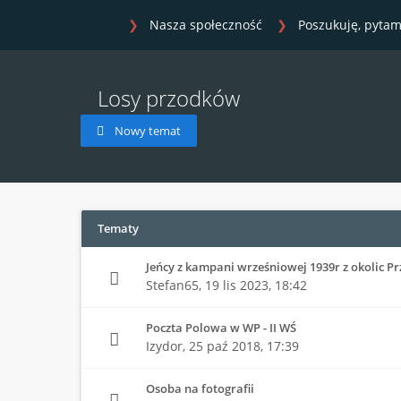
Nasza społeczność
Poszukuję, pytam
Losy przodków
Nowy temat
Tematy
Jeńcy z kampani wrześniowej 1939r z okolic P
Stefan65,
19 lis 2023, 18:42
Poczta Polowa w WP - II WŚ
Izydor,
25 paź 2018, 17:39
Osoba na fotografii