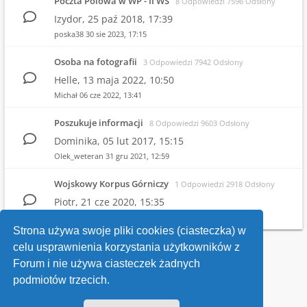
Poczta Polowa w WP - II WŚ
8 Odpowiedzi 7596 Odsłony
Izydor,
25 paź 2018, 17:39
poska38
30 sie 2023, 17:15
Osoba na fotografii
3 Odpowiedzi 7942 Odsłony
Helle,
13 maja 2022, 10:50
Michał
06 cze 2022, 13:41
Poszukuje informacji
8 Odpowiedzi 9603 Odsłony
Dominika,
05 lut 2017, 15:15
Olek_weteran
31 gru 2021, 12:59
Wojskowy Korpus Górniczy
1 Odpowiedzi 2918 Odsłony
Piotr,
21 cze 2020, 15:35
Witold
25 cze 2020, 21:26
Strona używa swoje pliki cookies (ciasteczka) w
celu usprawnienia korzystania użytkowników z
Wróć do wykazu forów
Forum i nie używa ciasteczek żadnych
podmiotów trzecich.
Kontakt