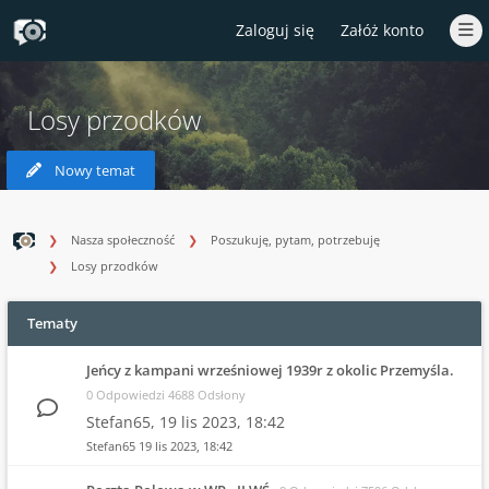
Zaloguj się
Załóż konto
Losy przodków
Nowy temat
Nasza społeczność
Poszukuję, pytam, potrzebuję
Losy przodków
Tematy
Jeńcy z kampani wrześniowej 1939r z okolic Przemyśla.
0 Odpowiedzi 4688 Odsłony
Stefan65,
19 lis 2023, 18:42
Stefan65
19 lis 2023, 18:42