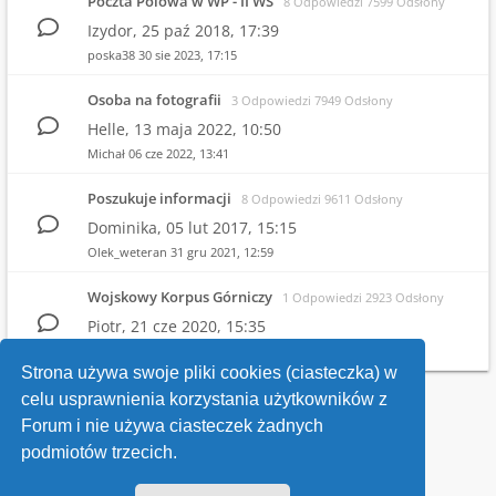
Poczta Polowa w WP - II WŚ
8 Odpowiedzi 7599 Odsłony
Izydor,
25 paź 2018, 17:39
poska38
30 sie 2023, 17:15
Osoba na fotografii
3 Odpowiedzi 7949 Odsłony
Helle,
13 maja 2022, 10:50
Michał
06 cze 2022, 13:41
Poszukuje informacji
8 Odpowiedzi 9611 Odsłony
Dominika,
05 lut 2017, 15:15
Olek_weteran
31 gru 2021, 12:59
Wojskowy Korpus Górniczy
1 Odpowiedzi 2923 Odsłony
Piotr,
21 cze 2020, 15:35
Witold
25 cze 2020, 21:26
Strona używa swoje pliki cookies (ciasteczka) w
celu usprawnienia korzystania użytkowników z
Wróć do wykazu forów
Forum i nie używa ciasteczek żadnych
podmiotów trzecich.
Kontakt