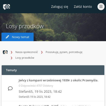
Zaloguj się
Załóż konto
Losy przodków
Nowy temat
Nasza społeczność
Poszukuję, pytam, potrzebuję
Losy przodków
Tematy
Jeńcy z kampani wrześniowej 1939r z okolic Przemyśla.
0 Odpowiedzi 4707 Odsłony
Stefan65,
19 lis 2023, 18:42
Stefan65
19 lis 2023, 18:42