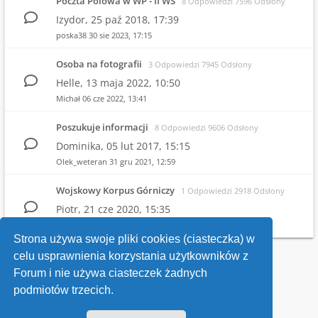
Poczta Polowa w WP - II WŚ
8 Odpowiedzi 7596 Odsłony
Izydor,
25 paź 2018, 17:39
poska38
30 sie 2023, 17:15
Osoba na fotografii
3 Odpowiedzi 7945 Odsłony
Helle,
13 maja 2022, 10:50
Michał
06 cze 2022, 13:41
Poszukuje informacji
8 Odpowiedzi 9606 Odsłony
Dominika,
05 lut 2017, 15:15
Olek_weteran
31 gru 2021, 12:59
Wojskowy Korpus Górniczy
1 Odpowiedzi 2918 Odsłony
Piotr,
21 cze 2020, 15:35
Witold
25 cze 2020, 21:26
Strona używa swoje pliki cookies (ciasteczka) w
celu usprawnienia korzystania użytkowników z
Wróć do wykazu forów
Forum i nie używa ciasteczek żadnych
podmiotów trzecich.
Kontakt