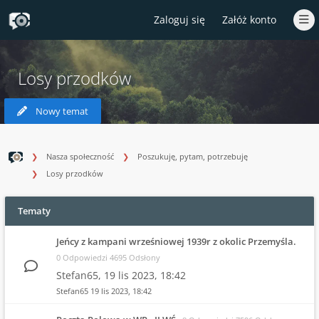
Zaloguj się
Załóż konto
Losy przodków
Nowy temat
Nasza społeczność
Poszukuję, pytam, potrzebuję
Losy przodków
Tematy
Jeńcy z kampani wrześniowej 1939r z okolic Przemyśla.
0 Odpowiedzi 4695 Odsłony
Stefan65,
19 lis 2023, 18:42
Stefan65
19 lis 2023, 18:42