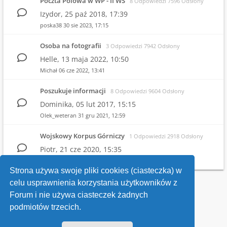
Poczta Polowa w WP - II WŚ
8 Odpowiedzi 7596 Odsłony
Izydor,
25 paź 2018, 17:39
poska38
30 sie 2023, 17:15
Osoba na fotografii
3 Odpowiedzi 7942 Odsłony
Helle,
13 maja 2022, 10:50
Michał
06 cze 2022, 13:41
Poszukuje informacji
8 Odpowiedzi 9604 Odsłony
Dominika,
05 lut 2017, 15:15
Olek_weteran
31 gru 2021, 12:59
Wojskowy Korpus Górniczy
1 Odpowiedzi 2918 Odsłony
Piotr,
21 cze 2020, 15:35
Witold
25 cze 2020, 21:26
Strona używa swoje pliki cookies (ciasteczka) w
celu usprawnienia korzystania użytkowników z
Wróć do wykazu forów
Forum i nie używa ciasteczek żadnych
podmiotów trzecich.
Kontakt