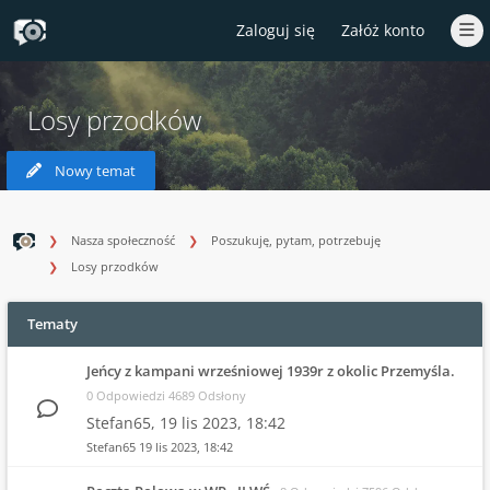
Zaloguj się
Załóż konto
Losy przodków
Nowy temat
Nasza społeczność
Poszukuję, pytam, potrzebuję
Losy przodków
Tematy
Jeńcy z kampani wrześniowej 1939r z okolic Przemyśla.
0 Odpowiedzi 4689 Odsłony
Stefan65,
19 lis 2023, 18:42
Stefan65
19 lis 2023, 18:42