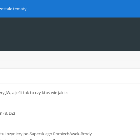
zostałe tematy
JW, a jeśli tak to czy ktoś wie jakie:
 (8. DZ)
ętu Inżynieryjno-Saperskiego Pomiechówek-Brody