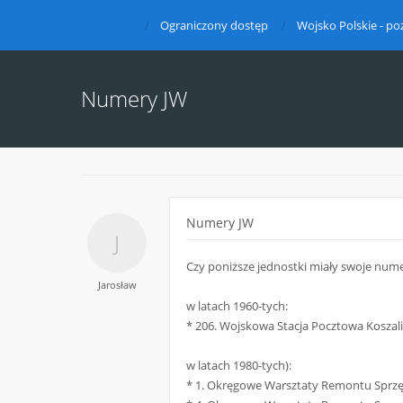
Ograniczony dostęp
Wojsko Polskie - po
Numery JW
Numery JW
Czy poniższe jednostki miały swoje numery 
Jarosław
w latach 1960-tych:
* 206. Wojskowa Stacja Pocztowa Koszalin
w latach 1980-tych):
* 1. Okręgowe Warsztaty Remontu Sprz