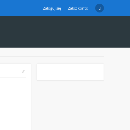
Zaloguj się
Załóż konto
#1