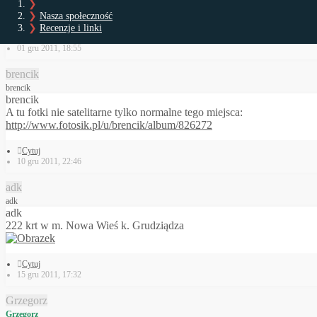
Współrzędne: 54 51 26.34N 20 10 55.23E
Nasza społeczność
Recenzje i linki
Cytuj
01 gru 2011, 18:55
brencik
brencik
brencik
A tu fotki nie satelitarne tylko normalne tego miejsca:
http://www.fotosik.pl/u/brencik/album/826272
Cytuj
10 gru 2011, 22:46
adk
adk
adk
222 krt w m. Nowa Wieś k. Grudziądza
Cytuj
15 gru 2011, 17:32
Grzegorz
Grzegorz