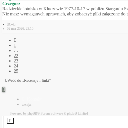
Grzegorz
Radzieckie lotnisko w Kluczewie 1977-10-17 w pobliżu Stargardu Sz
Nie masz wymaganych uprawnień, aby zobaczyć pliki załączone do t
Cytuj
02 mar 2026, 23:15
1
…
22
23
24
25
Wróć do „Recenzje i linki”
Kontakt
wersja: -
Powered by
phpBB
® Forum Software © phpBB Limited