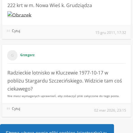
222 krt w m. Nowa Wieś k. Grudziądza
Cytuj
15 gru 2011, 17:32
Grzegorz
Radzieckie lotnisko w Kluczewie 1977-10-17 w
pobliżu Stargardu Szczecińskiego. Widzicie tam coś
ciekawego?
Nie masz wymaganych uprawnień, aby zobaczyć pliki załączone do tego posta.
Cytuj
02 mar 2026, 23:15
1
…
22
23
24
25