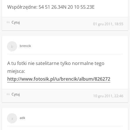
Współrzędne: 54 51 26.34N 20 10 55.23E
Cytuj
01 gru 2011, 18:55
brencik
A tu fotki nie satelitarne tylko normalne tego
miejsca:
http://www.fotosik.pl/u/brencik/album/826272
Cytuj
10 gru 2011, 22:46
adk