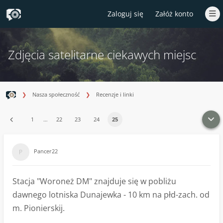
Zaloguj się
Załóż konto
Zdjęcia satelitarne ciekawych miejsc
Nasza społeczność
Recenzje i linki
1
…
22
23
24
25
Pancer22
Stacja "Woroneż DM" znajduje się w pobliżu
dawnego lotniska Dunajewka - 10 km na płd-zach. od
m. Pionierskij.