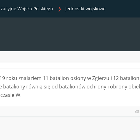
izacyjne Wojska Polskiego
Jednostki wojskowe
9 roku znalazłem 11 batalion osłony w Zgierzu i 12 batalion
e bataliony równią się od batalionów ochrony i obrony obie
 czasie W.
30