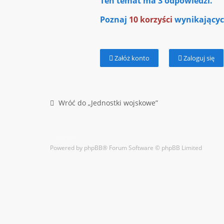
Ten temat ma
3
odpowiedzi.
Poznaj
10 korzyści
wynikających
Załóż konto
Zaloguj się
Wróć do „Jednostki wojskowe”
Kontakt
Powered by
phpBB
® Forum Software © phpBB Limited