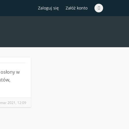
Zaloguj się
Załóż konto
 osłony w
któw,
 mar 2021, 12:09