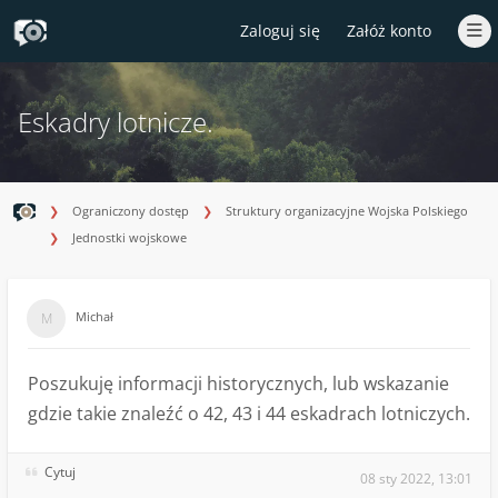
Zaloguj się
Załóż konto
Eskadry lotnicze.
Ograniczony dostęp
Struktury organizacyjne Wojska Polskiego
Jednostki wojskowe
Michał
Poszukuję informacji historycznych, lub wskazanie
gdzie takie znaleźć o 42, 43 i 44 eskadrach lotniczych.
Cytuj
08 sty 2022, 13:01