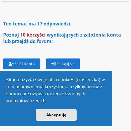
Ten temat ma
17
odpowiedzi.
Poznaj
10 korzyści
wynikających z założenia konta
lub przejdź do forum:
Załóż konto
Zaloguj się
Strona używa swoje pliki cookies (ciasteczka) w
celu usprawnienia korzystania użytkowników z
Wróć do „Jednostki wojskowe”
Forum i nie używa ciasteczek żadnych
podmiotów trzecich.
Kontakt
v118
Akceptuję
Powered by
phpBB
® Forum Software © phpBB Limited