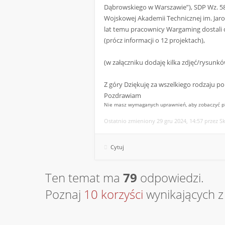
Dąbrowskiego w Warszawie”), SDP Wz. 58
Wojskowej Akademii Technicznej im. Jaro
lat temu pracownicy Wargaming dostali 
(prócz informacji o 12 projektach),
(w załączniku dodaję kilka zdjęć/rysun
Z góry Dziękuję za wszelkiego rodzaju p
Pozdrawiam
Nie masz wymaganych uprawnień, aby zobaczyć pli
Ostatnio zmieniony 29 gru 2024, 14:57 przez Sk
Cytuj
Ten temat ma
79
odpowiedzi.
Poznaj
10 korzyści
wynikających z 