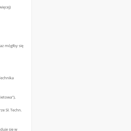
więcej)
raz mógłby się
Technika
ietowa"),
e Sł. Techn.
duje się w