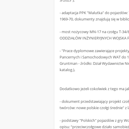
3/2023"),
- adaptacja PPK "Malutka" do pojazdów: 
1969-70, dokumenty znajdują się w bibli
- most nożycowy MN-17 na czołgu T-
ODDZIAŁÓW INŻYNIERYJNYCH WOJSKA P
- "Prace dyplomowe zawierające projekty 
Pancernych i Samochodowych WAT do 195
Gruntman - źródło: Dział Wydawnictw N
katalog.),
Dodatkowo jeżeli cokolwiek z tego ma j
- dokument przedstawiający projekt czo
twórców: nowe polskie czołgi średnie" z la
- podstawy "Polskich" pojazdów z gry Worl
opisu: “przeciwczołgowe działo samobież