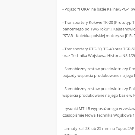
- Pojazd “FOKA” na bazie Kalina/SPG-1
- Transportery Kołowe TK-20 (Prototyp T
pancernego po 1945 roku" J. Kajetanow
"STAR - Kolebka polskiej motoryzacji" R. P
- Transportery PTG-30, TG-40 oraz TGP-5
oraz Technika Wojskowa Historia NS 1/2
- Samobieżny zestaw przeciwlotniczy P
pojazdy wsparcia produkowane na jego ba
- Samobieżny zestaw przeciwlotniczy P
wsparcia produkowane na jego bazie w Po
- rysunki MT-LB wyposażonego w zesta
czasopiśmie Nowa Technika Wojskowa 1
- armaty kal. 23 lub 25 mm na Topas 2A