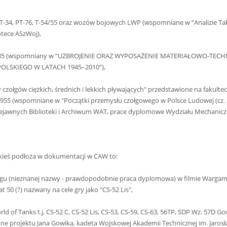
T-34, PT-76, T-54/55 oraz wozów bojowych LWP (wspomniane w “Analizie Takt
otece ASzWoj),
34/85 (wspomniany w “UZBROJENIE ORAZ WYPOSAŻENIE MATERIAŁOWO-TEC
OLSKIEGO W LATACH 1945–2010”),
czołgów ciężkich, średnich i lekkich pływających" przedstawione na fakulte
5 (wspomniane w "Początki przemysłu czołgowego w Polsce Ludowej (cz. 2
iejawnych Biblioteki i Archiwum WAT, prace dyplomowe Wydziału Mechanicz
akieś podłoża w dokumentacji w CAW to:
łgu (nieznanej nazwy - prawdopodobnie praca dyplomowa) w filmie Wargami
t 50 (?) nazwany na cele gry jako "CS-52 Lis",
d of Tanks t.j. CS-52 C, CS-52 Lis, CS-53, CS-59, CS-63, 56TP, SDP Wz. 57D G
ne projektu Jana Gowika, kadeta Wojskowej Akademii Technicznej im. Jaros