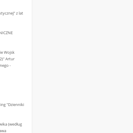
ycznej” z lat
HNICZNE
cie Wojsk
)" Artur
nego -
ng "Dzienniki
owika (według
ława