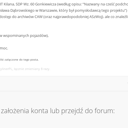
T Kilana, SDP Wz. 60 Gonkiewicza (według opisu: “Nazwany na cześć podch
sława Dąbrowskiego w Warszawie, który był pomysłodawcą tego projektu”) - 
dostęp do archiwów CAW (oraz najprawdopodobniej ASzWoj). ale co znaleźli 
ków wspominanych pojazdów),
omoc.
ki załączone do tego posta.
ylinerPL, łącznie zmieniany 8 razy.
założenia konta lub przejdź do forum: