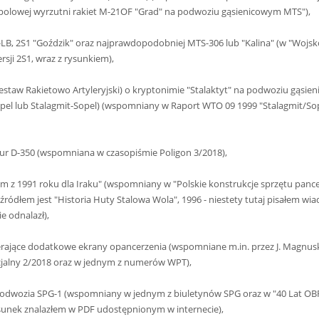
a polowej wyrzutni rakiet M-21OF "Grad" na podwoziu gąsienicowym MTS"),
LB, 2S1 "Goździk" oraz najprawdopodobniej MTS-306 lub "Kalina" (w "Wojsk
ji 2S1, wraz z rysunkiem),
estaw Rakietowo Artyleryjski) o kryptonimie "Stalaktyt" na podwoziu gąsie
 Sopel lub Stalagmit-Sopel) (wspomniany w Raport WTO 09 1999 "Stalagmit/So
zur D-350 (wspomniana w czasopiśmie Poligon 3/2018),
m z 1991 roku dla Iraku" (wspomniany w "Polskie konstrukcje sprzętu panc
 źródłem jest "Historia Huty Stalowa Wola", 1996 - niestety tutaj pisałem w
e odnalazł),
ierające dodatkowe ekrany opancerzenia (wspomniane m.in. przez J. Magnus
cjalny 2/2018 oraz w jednym z numerów WPT),
 podwozia SPG-1 (wspomniany w jednym z biuletynów SPG oraz w "40 Lat O
ysunek znalazłem w PDF udostępnionym w internecie),