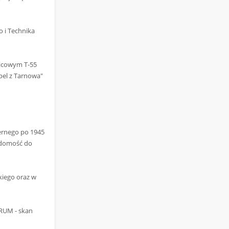
o i Technika
nicowym T-55
pel z Tarnowa"
ernego po 1945
iadomość do
kiego oraz w
BRUM - skan