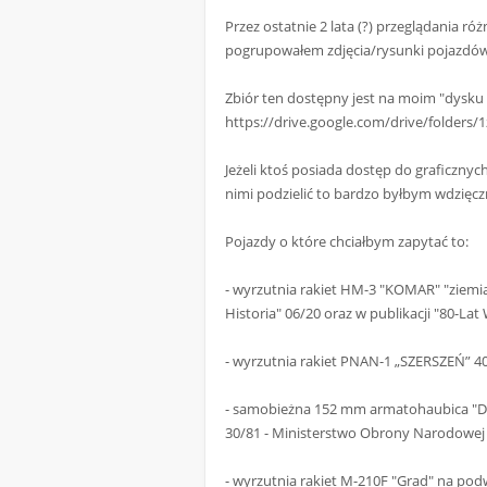
Przez ostatnie 2 lata (?) przeglądania r
pogrupowałem zdjęcia/rysunki pojazdów "
Zbiór ten dostępny jest na moim "dysku 
https://drive.google.com/drive/folde
Jeżeli ktoś posiada dostęp do graficzny
nimi podzielić to bardzo byłbym wdzięc
Pojazdy o które chciałbym zapytać to:
- wyrzutnia rakiet HM-3 "KOMAR" "ziemi
Historia" 06/20 oraz w publikacji "80-Lat 
- wyrzutnia rakiet PNAN-1 „SZERSZEŃ” 4
- samobieżna 152 mm armatohaubica "D
30/81 - Ministerstwo Obrony Narodowej 19
- wyrzutnia rakiet M-210F "Grad" na po