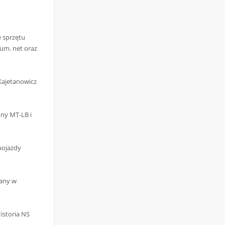
e sprzętu
um. net oraz
Kajetanowicz
ny MT-LB i
pojazdy
any w
istoria NS