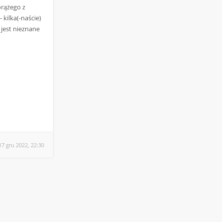
orążego z
kilka(-naście)
jest nieznane
17 gru 2022, 22:30