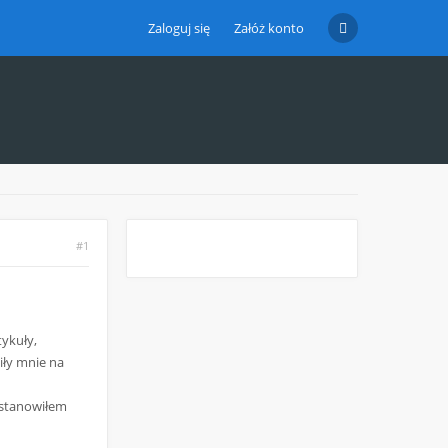
Zaloguj się
Załóż konto
#1
tykuły,
iły mnie na
ostanowiłem