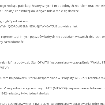
óżnego rodzaju publikacji historycznych i im podobnych zebrałem oraz (mniej 
Polskiej" konstrukcji do których udało mnie się dotrzeć.
google" pod linkiem:
rs/1zYzH_Q05ACq9SEMvND6p9jtYWK0oT0Ul?usp=drive_link
ch reprezentacji innych pojazdów których nie posiadam w swoich zbiorach, o
zny za wiadomość.
a-ziemia" na podwoziu Star 66 WITU (wspomniana w czasopiśmie "Wojsko i 
WITU"),
00 mm na podwoziu Star 66 (wspomniana w "Projekty WP. Cz. 1 Technika rak
ana" na podwoziu gąsienicowym MTS (MTS-306) (wspomniana w Informatorz
82 - niestety tylko jedna tabelka),
dwoziu gąsienicowym MTS (MTS-306) (wspomniana w opracowaniu które znaj