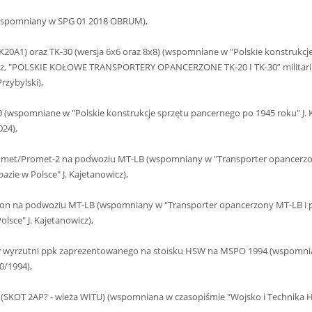
 (wspomniany w SPG 01 2018 OBRUM),
K20A1) oraz TK-30 (wersja 6x6 oraz 8x8) (wspomniane w "Polskie konstrukcj
icz, "POLSKIE KOŁOWE TRANSPORTERY OPANCERZONE TK-20 I TK-30” militari
rzybylski),
0 (wspomniane w "Polskie konstrukcje sprzętu pancernego po 1945 roku" J. 
024),
romet/Promet-2 na podwoziu MT-LB (wspomniany w "Transporter opancerzo
zie w Polsce" J. Kajetanowicz),
olon na podwoziu MT-LB (wspomniany w "Transporter opancerzony MT-LB i 
lsce" J. Kajetanowicz),
w wyrzutni ppk zaprezentowanego na stoisku HSW na MSPO 1994 (wspomni
0/1994),
P (SKOT 2AP? - wieża WITU) (wspomniana w czasopiśmie "Wojsko i Technika H