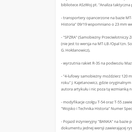
bibliotece ASzWoj pt. "Analiza taktyczn
- transportery opancerzone na bazie MT-
Historia" 09/19 wspomniano o 23 mm wers
- "SPZRA" (Samobieżny Przeciwlotniczy Z
(nie jest to wersja na MT-LB /Opal tzn.
G. Hołdanowicz),
- wyrzutnia rakiet R-3S na podwoziu Ma
- "4-lufowy samobieżny moździerz 120 m
roku" J. Kajetanowicz, gdzie oryginalnym
autora artykułu i nic poza tą wzmianką ni
- modyfikacje czołgu T-54 oraz T-55 zaw
"Wojsko i Technika Historia" Numer Spe
- Pojazd inżynieryjny "BANKA" na bazie
dokumentu jednej wersji zawierającej r