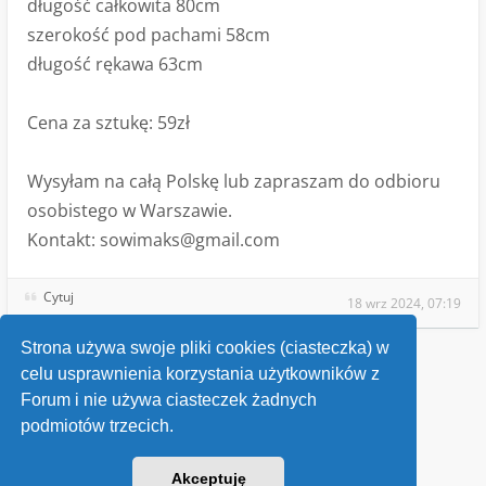
długość całkowita 80cm
szerokość pod pachami 58cm
długość rękawa 63cm
Cena za sztukę: 59zł
Wysyłam na całą Polskę lub zapraszam do odbioru
osobistego w Warszawie.
Kontakt:
sowimaks@gmail.com
Cytuj
18 wrz 2024, 07:19
Strona używa swoje pliki cookies (ciasteczka) w
celu usprawnienia korzystania użytkowników z
Wróć do „Ogłoszenia sprzedaży”
Forum i nie używa ciasteczek żadnych
podmiotów trzecich.
Kontakt
Akceptuję
v118