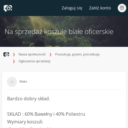
Zaloguj się
Załóż konto
Na sprzedaż koszule białe oficerskie
Nasza społeczność
Poszukuję, pytam, potrzebuję
Ogłoszenia sprzedaży
Maks
Bardzo dobry skład.
SKŁAD : 60% Bawełny i 40% Poliestru
Wymiary koszuli: