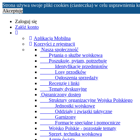
Strona używa swoje pliki cookies (ciasteczka) w celu usprawnienia 
Akceptuję
Zaloguj się
Załóż konto
Aplikacja Mobilna
Korzyści z rejestracji
Nasza społeczność
Pytania o służbę wojskową
Poszukuję, pytam, potrzebuję
Identyfikacje przedmiotów
Losy przodków
Ogłoszenia sprzedaży
Recenzje i linki
Tematy dyskusyjne
Ograniczony dostęp
Struktury organizacyjne Wojska Polskiego
Jednostki wojskowe
Oddziały i związki taktyczne
Garnizony
Formacje specjalne i pomocnicze
Wojsko Polskie - pozostałe tematy
Sprzęt, technika wojskowa
Armie świata