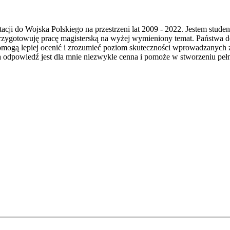
cji do Wojska Polskiego na przestrzeni lat 2009 - 2022. Jestem stud
ygotowuję pracę magisterską na wyżej wymieniony temat. Państwa doś
omogą lepiej ocenić i zrozumieć poziom skuteczności wprowadzanych z
odpowiedź jest dla mnie niezwykle cenna i pomoże w stworzeniu pełn