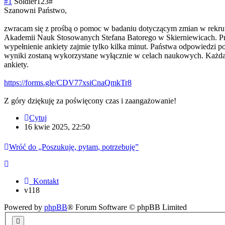
#1
Soldier123#
Szanowni Państwo,
zwracam się z prośbą o pomoc w badaniu dotyczącym zmian w rekruta
Akademii Nauk Stosowanych Stefana Batorego w Skierniewicach. Prz
wypełnienie ankiety zajmie tylko kilka minut. Państwa odpowiedzi p
wyniki zostaną wykorzystane wyłącznie w celach naukowych. Każda 
ankiety.
https://forms.gle/CDV77xsiCnaQmkTr8
Z góry dziękuję za poświęcony czas i zaangażowanie!
Cytuj
16 kwie 2025, 22:50
Wróć do „Poszukuję, pytam, potrzebuję”
Kontakt
v118
Powered by
phpBB
® Forum Software © phpBB Limited