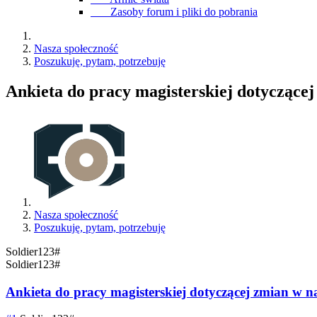
Zasoby forum i pliki do pobrania
Nasza społeczność
Poszukuję, pytam, potrzebuję
Ankieta do pracy magisterskiej dotyczącej
Nasza społeczność
Poszukuję, pytam, potrzebuję
Soldier123#
Soldier123#
Ankieta do pracy magisterskiej dotyczącej zmian w na