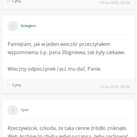
Cytuj
19 lut 2026, 22:04
Grzegorz
Pamiętam, jak w jeden wieczór przeczytałem
wspomnienia ś.p. pana Zbigniewa, tak były ciekawe.
Wieczny odpoczynek racz mu dać, Panie.
Cytuj
22 lut 2026, 00:26
Xyzel
Rzeczywiście, szkoda, że taka cenne źródło zniknęło.
Web Archive to chyba jedyna szansa, żeby zachować