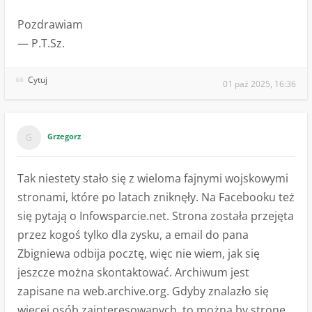
Pozdrawiam
— P.T.Sz.
Cytuj
01 paź 2025, 16:36
Grzegorz
Tak niestety stało się z wieloma fajnymi wojskowymi
stronami, które po latach zniknęły. Na Facebooku też
się pytają o Infowsparcie.net. Strona została przejęta
przez kogoś tylko dla zysku, a email do pana
Zbigniewa odbija pocztę, więc nie wiem, jak się
jeszcze można skontaktować. Archiwum jest
zapisane na web.archive.org. Gdyby znalazło się
więcej osób zainteresowanych, to można by stronę