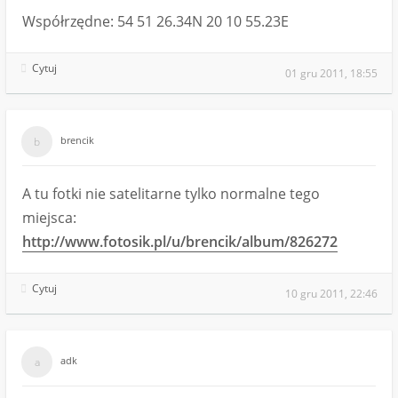
Współrzędne: 54 51 26.34N 20 10 55.23E
Cytuj
01 gru 2011, 18:55
brencik
A tu fotki nie satelitarne tylko normalne tego
miejsca:
http://www.fotosik.pl/u/brencik/album/826272
Cytuj
10 gru 2011, 22:46
adk