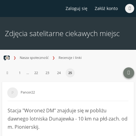
Zaloguj się
Załóż konto
Zdjęcia satelitarne ciekawych miejsc
Nasza społeczność
Recenzje i linki
1
…
22
23
24
25
Pancer22
Stacja "Woroneż DM" znajduje się w pobliżu
dawnego lotniska Dunajewka - 10 km na płd-zach. od
m. Pionierskij.