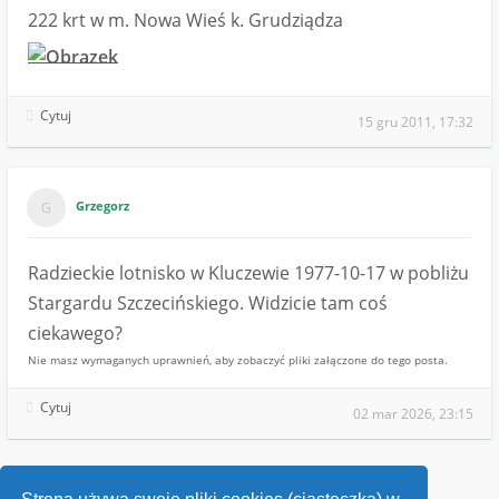
222 krt w m. Nowa Wieś k. Grudziądza
Cytuj
15 gru 2011, 17:32
Grzegorz
Radzieckie lotnisko w Kluczewie 1977-10-17 w pobliżu
Stargardu Szczecińskiego. Widzicie tam coś
ciekawego?
Nie masz wymaganych uprawnień, aby zobaczyć pliki załączone do tego posta.
Cytuj
02 mar 2026, 23:15
1
…
22
23
24
25