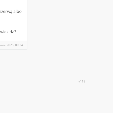
ezerwą albo
lwiek da?
kwie 2026, 09:24
v118