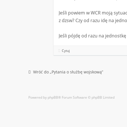
Jeśli powiem w WCR moją sytuac
z dzsw? Czy od razu idę na jedno
Jeśli pójdę od razu na jednostk
Cytuj
Wróć do „Pytania o służbę wojskową”
Kontakt
Powered by
phpBB
® Forum Software © phpBB Limited