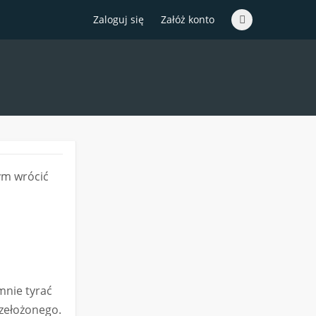
Zaloguj się
Załóż konto
ym wrócić
mnie tyrać
rzełożonego.