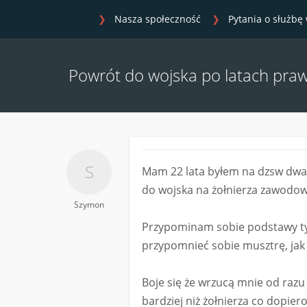
Nasza społeczność
Pytania o służbę
Powrót do wojska po latach praw
Mam 22 lata byłem na dzsw dwa 
do wojska na żołnierza zawodow
Szymon
Przypominam sobie podstawy ty
przypomnieć sobie musztrę, jak 
Boje się że wrzucą mnie od razu
bardziej niż żołnierza co dopie