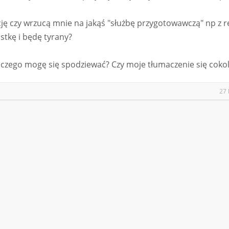
ję czy wrzucą mnie na jakąś "służbę przygotowawczą" np z r
stkę i będę tyrany?
ę czego mogę się spodziewać? Czy moje tłumaczenie się coko
27 