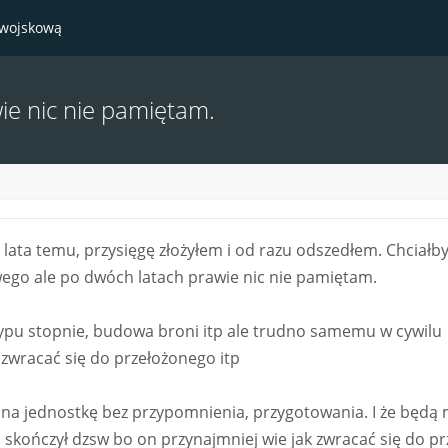
 wojskową
ie nic nie pamiętam.
lata temu, przysięgę złożyłem i od razu odszedłem. Chciałb
ego ale po dwóch latach prawie nic nie pamiętam.
pu stopnie, budowa broni itp ale trudno samemu w cywilu
zwracać się do przełożonego itp
 na jednostkę bez przypomnienia, przygotowania. I że będą 
ro skończył dzsw bo on przynajmniej wie jak zwracać się do p