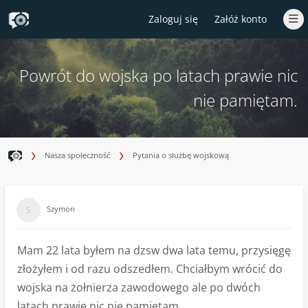
Zaloguj się
Załóż konto
Powrót do wojska po latach prawie nic
nie pamiętam.
Nasza społeczność
Pytania o służbę wojskową
Szymon
Mam 22 lata byłem na dzsw dwa lata temu, przysięgę
złożyłem i od razu odszedłem. Chciałbym wrócić do
wojska na żołnierza zawodowego ale po dwóch
latach prawie nic nie pamiętam.