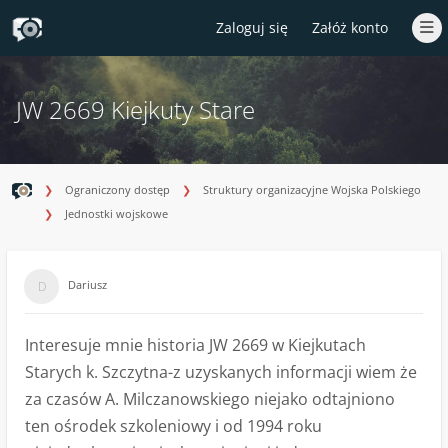
Zaloguj się
Załóż konto
JW 2669 Kiejkuty Stare
Ograniczony dostęp
Struktury organizacyjne Wojska Polskiego
Jednostki wojskowe
Dariusz
Interesuje mnie historia JW 2669 w Kiejkutach
Starych k. Szczytna-z uzyskanych informacji wiem że
za czasów A. Milczanowskiego niejako odtajniono
ten ośrodek szkoleniowy i od 1994 roku