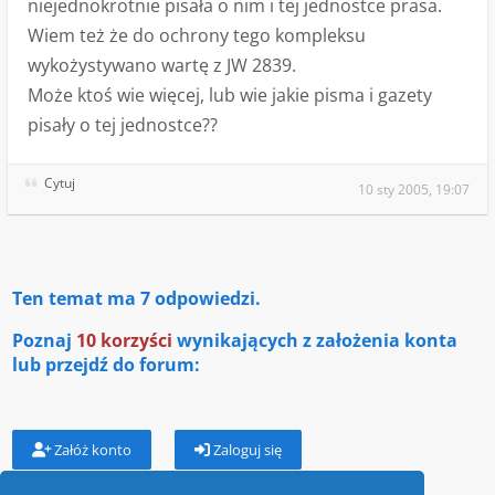
niejednokrotnie pisała o nim i tej jednostce prasa.
Wiem też że do ochrony tego kompleksu
wykożystywano wartę z JW 2839.
Może ktoś wie więcej, lub wie jakie pisma i gazety
pisały o tej jednostce??
Cytuj
10 sty 2005, 19:07
Ten temat ma
7
odpowiedzi.
Poznaj
10 korzyści
wynikających z założenia konta
lub przejdź do forum:
Załóż konto
Zaloguj się