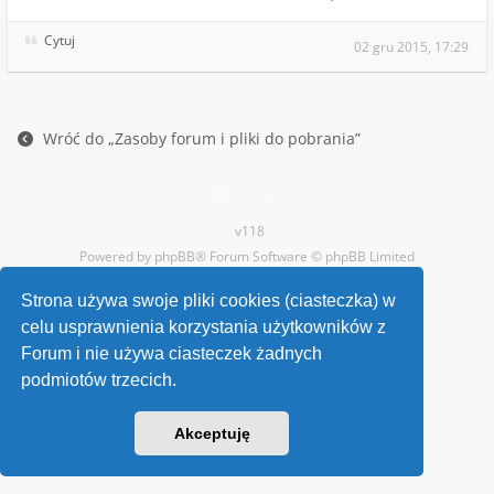
Cytuj
02 gru 2015, 17:29
Wróć do „Zasoby forum i pliki do pobrania”
Kontakt
v118
Powered by
phpBB
® Forum Software © phpBB Limited
Strona używa swoje pliki cookies (ciasteczka) w
celu usprawnienia korzystania użytkowników z
Forum i nie używa ciasteczek żadnych
podmiotów trzecich.
Akceptuję