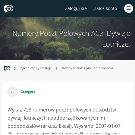
Zaloguj się
Załóż konto
Numery Poczt Polowych ACz. Dywizje
Lotnicze.
Ograniczony dostęp
Zasoby forum i pliki do pobrania
Grzegorz
Wykaz 723 numerów poczt polowych dowództw
dywizji lotniczych i podporządkowanych im
pododdziałów (arkusz Excel). Wysłano: 2007-01-07
Nie masz wymaganych uprawnień, aby zobaczyć pliki załączone do tego posta.