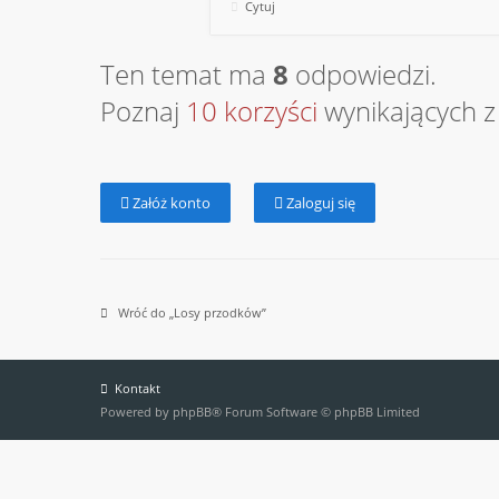
Cytuj
Ten temat ma
8
odpowiedzi.
Poznaj
10 korzyści
wynikających z 
Załóż konto
Zaloguj się
Wróć do „Losy przodków”
Kontakt
Powered by
phpBB
® Forum Software © phpBB Limited