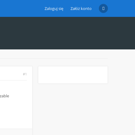
Zaloguj się
Załóż konto
#1
szable