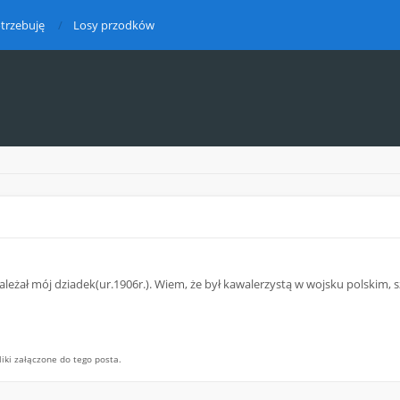
trzebuję
Losy przodków
leżał mój dziadek(ur.1906r.). Wiem, że był kawalerzystą w wojsku polskim, 
ki załączone do tego posta.