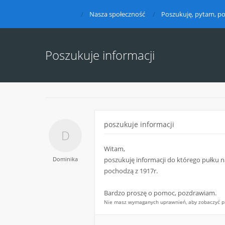
Nasza społeczność
Poszukuję, pytam, po
Poszukuje informacji
poszukuje informacji
Witam,
Dominika
poszukuję informacji do którego pułku na
pochodzą z 1917r.
Bardzo proszę o pomoc, pozdrawiam.
Nie masz wymaganych uprawnień, aby zobaczyć pli