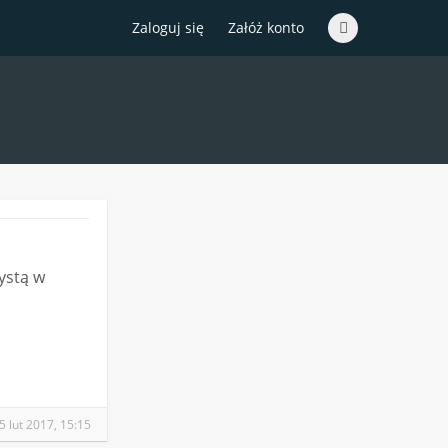
Zaloguj się
Załóż konto
ystą w
5 lut 2017, 15:15