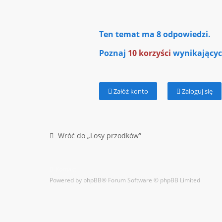
Ten temat ma
8
odpowiedzi.
Poznaj
10 korzyści
wynikających
Załóż konto
Zaloguj się
Wróć do „Losy przodków”
Kontakt
Powered by
phpBB
® Forum Software © phpBB Limited