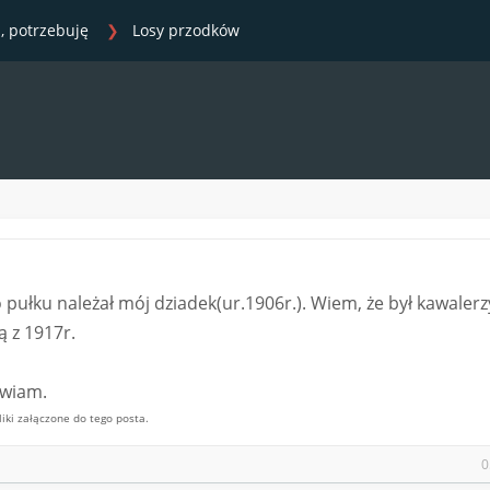
, potrzebuję
Losy przodków
 pułku należał mój dziadek(ur.1906r.). Wiem, że był kawalerz
 z 1917r.
awiam.
ki załączone do tego posta.
0