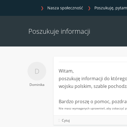
Nasza społeczność
Poszukuję, pytam
Poszukuje informacji
Witam,
poszukuję informacji do którego
Dominika
wojsku polskim, szable pochodzą
Bardzo proszę o pomoc, pozdr
Nie masz wymaganych uprawnień, aby zobaczyć pli
Cytuj