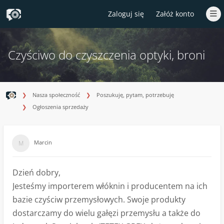
Zaloguj się
Załóż konto
Czyściwo do czyszczenia optyki, broni
Nasza społeczność
Poszukuję, pytam, potrzebuję
Ogłoszenia sprzedaży
Marcin
Dzień dobry,
Jesteśmy importerem włóknin i producentem na ich
bazie czyściw przemysłowych. Swoje produkty
dostarczamy do wielu gałęzi przemysłu a także do