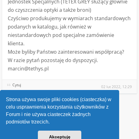
Jednostek Specjalnych (TETEX GREY służący głownie
do czyszczenia optyki a także broni)
Czyściwo produkujemy w wymiarach standardowych
podanych w katalogu, jak również w
niestandardowych pod specjalne zamówienie
klienta.
Może byliby Państwo zainteresowani współpracą?
W razie pytań pozostaję do dyspozycji.
marcin@tethys.pl
Cytuj
02 lut 2022, 12:29
Strona używa swoje pliki cookies (ciasteczka) w
celu usprawnienia korzystania użytkowników z
Wróć do „Ogłoszenia sprzedaży”
Forum i nie używa ciasteczek żadnych
podmiotów trzecich.
Kontakt
Akceptuję
v118