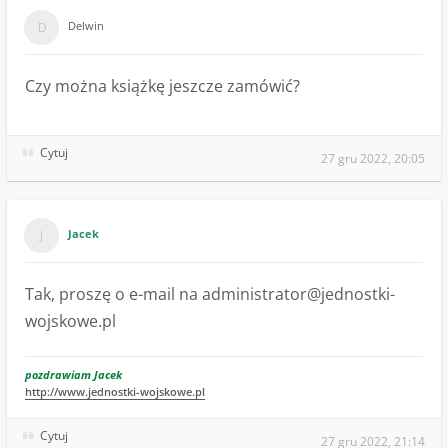
Delwin
Czy można książkę jeszcze zamówić?
Cytuj
27 gru 2022, 20:05
Jacek
Tak, proszę o e-mail na
administrator@jednostki-
wojskowe.pl
pozdrawiam Jacek
http://www.jednostki-wojskowe.pl
Cytuj
27 gru 2022, 21:14