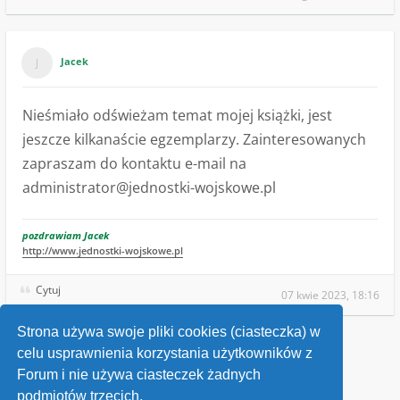
Jacek
Nieśmiało odświeżam temat mojej książki, jest
jeszcze kilkanaście egzemplarzy. Zainteresowanych
zapraszam do kontaktu e-mail na
administrator@jednostki-wojskowe.pl
pozdrawiam Jacek
http://www.jednostki-wojskowe.pl
Cytuj
07 kwie 2023, 18:16
Strona używa swoje pliki cookies (ciasteczka) w
celu usprawnienia korzystania użytkowników z
Wróć do „Ogłoszenia sprzedaży”
Forum i nie używa ciasteczek żadnych
podmiotów trzecich.