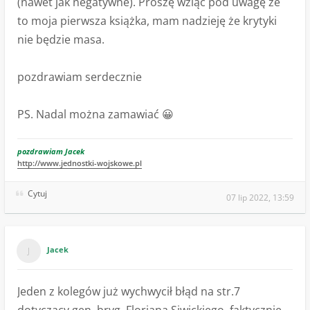
(nawet jak negatywne). Proszę wziąć pod uwagę że
to moja pierwsza książka, mam nadzieję że krytyki
nie będzie masa.
pozdrawiam serdecznie
PS. Nadal można zamawiać 😀
pozdrawiam Jacek
http://www.jednostki-wojskowe.pl
Cytuj
07 lip 2022, 13:59
Jacek
Jeden z kolegów już wychwycił błąd na str.7