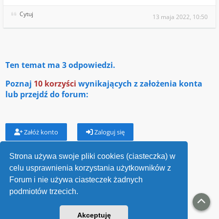
Cytuj
13 maja 2022, 10:50
Ten temat ma
3
odpowiedzi.
Poznaj
10 korzyści
wynikających z założenia konta
lub przejdź do forum:
Załóż konto
Zaloguj się
Strona używa swoje pliki cookies (ciasteczka) w
celu usprawnienia korzystania użytkowników z
Wróć do „Losy przodków”
Forum i nie używa ciasteczek żadnych
podmiotów trzecich.
Kontakt
Akceptuję
v118