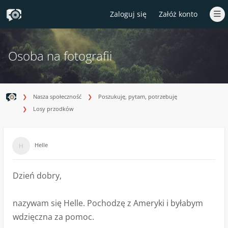
Zaloguj się
Załóż konto
Osoba na fotografii
Nasza społeczność
Poszukuję, pytam, potrzebuję
Losy przodków
Helle
Dzień dobry,
nazywam się Helle. Pochodzę z Ameryki i byłabym
wdzięczna za pomoc.