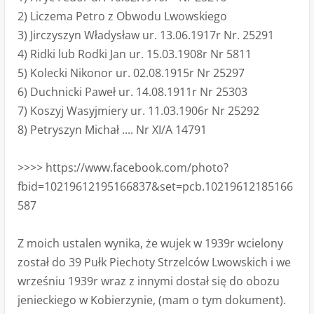
2) Liczema Petro z Obwodu Lwowskiego
3) Jirczyszyn Władysław ur. 13.06.1917r Nr. 25291
4) Ridki lub Rodki Jan ur. 15.03.1908r Nr 5811
5) Kolecki Nikonor ur. 02.08.1915r Nr 25297
6) Duchnicki Paweł ur. 14.08.1911r Nr 25303
7) Koszyj Wasyjmiery ur. 11.03.1906r Nr 25292
8) Petryszyn Michał .... Nr XI/A 14791
>>>> https://www.facebook.com/photo?
fbid=10219612195166837&set=pcb.10219612185166
587
Z moich ustalen wynika, że wujek w 1939r wcielony
został do 39 Pułk Piechoty Strzelców Lwowskich i we
wrześniu 1939r wraz z innymi dostał się do obozu
jenieckiego w Kobierzynie, (mam o tym dokument).