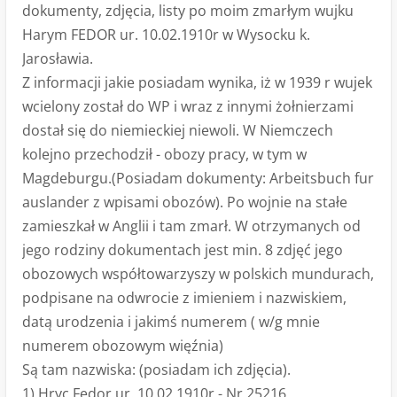
dokumenty, zdjęcia, listy po moim zmarłym wujku
Harym FEDOR ur. 10.02.1910r w Wysocku k.
Jarosławia.
Z informacji jakie posiadam wynika, iż w 1939 r wujek
wcielony został do WP i wraz z innymi żołnierzami
dostał się do niemieckiej niewoli. W Niemczech
kolejno przechodził - obozy pracy, w tym w
Magdeburgu.(Posiadam dokumenty: Arbeitsbuch fur
auslander z wpisami obozów). Po wojnie na stałe
zamieszkał w Anglii i tam zmarł. W otrzymanych od
jego rodziny dokumentach jest min. 8 zdjęć jego
obozowych współtowarzyszy w polskich mundurach,
podpisane na odwrocie z imieniem i nazwiskiem,
datą urodzenia i jakimś numerem ( w/g mnie
numerem obozowym więźnia)
Są tam nazwiska: (posiadam ich zdjęcia).
1) Hryc Fedor ur. 10.02.1910r - Nr 25216