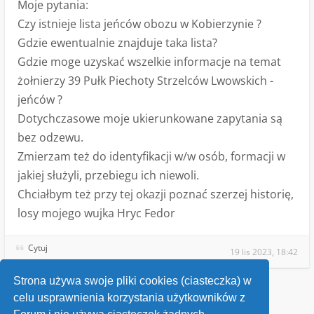
Moje pytania:
Czy istnieje lista jeńców obozu w Kobierzynie ?
Gdzie ewentualnie znajduje taka lista?
Gdzie moge uzyskać wszelkie informacje na temat
żołnierzy 39 Pułk Piechoty Strzelców Lwowskich -
jeńców ?
Dotychczasowe moje ukierunkowane zapytania są
bez odzewu.
Zmierzam też do identyfikacji w/w osób, formacji w
jakiej służyli, przebiegu ich niewoli.
Chciałbym też przy tej okazji poznać szerzej historię,
losy mojego wujka Hryc Fedor
Cytuj
19 lis 2023, 18:42
Strona używa swoje pliki cookies (ciasteczka) w
celu usprawnienia korzystania użytkowników z
Wróć do „Losy przodków”