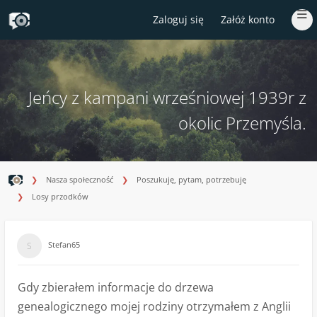
[phpBB Debug] PHP Warning
: in file
[ROOT]/ext/rmcgirr83/sfpo/core/sfpo_trim.php
on
line
43
:
DOMDocument::loadHTML(): htmlParseEntityRef: expecting ';' in Entity, line: 13
Zaloguj się
Załóż konto
Jeńcy z kampani wrześniowej 1939r z
okolic Przemyśla.
Nasza społeczność
Poszukuję, pytam, potrzebuję
Losy przodków
Stefan65
Gdy zbierałem informacje do drzewa
genealogicznego mojej rodziny otrzymałem z Anglii