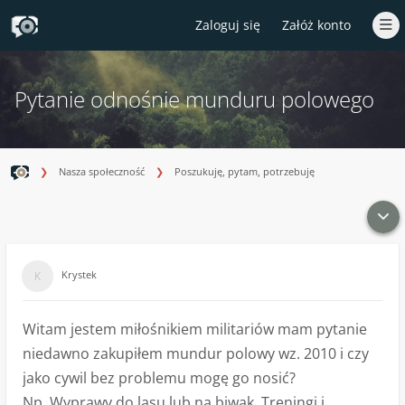
Zaloguj się
Załóż konto
Pytanie odnośnie munduru polowego
Nasza społeczność
Poszukuję, pytam, potrzebuję
Krystek
Witam jestem miłośnikiem militariów mam pytanie
niedawno zakupiłem mundur polowy wz. 2010 i czy
jako cywil bez problemu mogę go nosić?
Np. Wyprawy do lasu lub na biwak, Treningi i