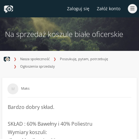
Zaloguj się
Załóż konto
Na sprzedaż koszule białe oficerskie
Nasza społeczność
Poszukuję, pytam, potrzebuję
Ogłoszenia sprzedaży
Maks
Bardzo dobry skład.
SKŁAD : 60% Bawełny i 40% Poliestru
Wymiary koszuli: