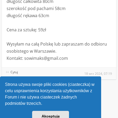
długość całkowita 80cm
szerokość pod pachami 58cm
długość rękawa 63cm
Cena za sztukę: 59zł
Wysyłam na całą Polskę lub zapraszam do odbioru
osobistego w Warszawie.
Kontakt:
sowimaks@gmail.com
Cytuj
18 wrz 2024, 07:19
Strona używa swoje pliki cookies (ciasteczka) w
celu usprawnienia korzystania użytkowników z
Wróć do „Ogłoszenia sprzedaży”
Forum i nie używa ciasteczek żadnych
podmiotów trzecich.
Kontakt
Akceptuję
v118