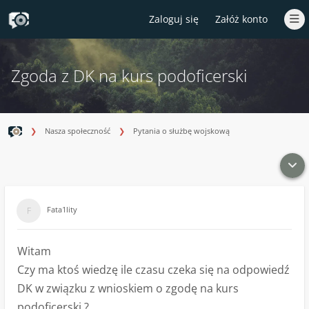
Zaloguj się
Załóż konto
Zgoda z DK na kurs podoficerski
Nasza społeczność
Pytania o służbę wojskową
Fata1lity
Witam
Czy ma ktoś wiedzę ile czasu czeka się na odpowiedź
DK w związku z wnioskiem o zgodę na kurs
podoficerski ?