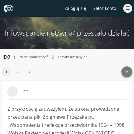
Zaloguj się
Załóż konto
Infowsparcie.net/wria/ przestało działać
Nasza społeczność
Tematy dyskusyjne
1
2
Piotr
Z przykrością zauważyłem, że strona prowadzona
przez pana płk. Zbigniewa Przęzaka pt.
„Wspomnienia i refleksje przeciwlotnika 1964 – 1998
Wojska Rakietowe i Artylerii Wojsk OPK (WLOP)”