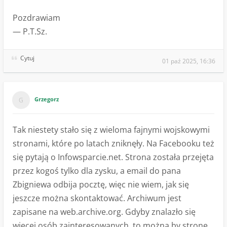
Pozdrawiam
— P.T.Sz.
Cytuj
01 paź 2025, 16:36
Grzegorz
Tak niestety stało się z wieloma fajnymi wojskowymi
stronami, które po latach zniknęły. Na Facebooku też
się pytają o Infowsparcie.net. Strona została przejęta
przez kogoś tylko dla zysku, a email do pana
Zbigniewa odbija pocztę, więc nie wiem, jak się
jeszcze można skontaktować. Archiwum jest
zapisane na web.archive.org. Gdyby znalazło się
więcej osób zainteresowanych, to można by stronę