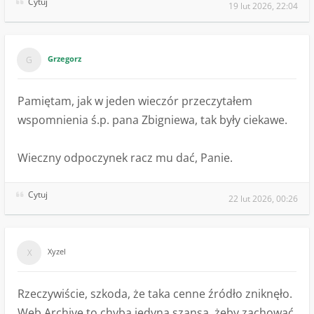
Cytuj
19 lut 2026, 22:04
Grzegorz
Pamiętam, jak w jeden wieczór przeczytałem
wspomnienia ś.p. pana Zbigniewa, tak były ciekawe.
Wieczny odpoczynek racz mu dać, Panie.
Cytuj
22 lut 2026, 00:26
Xyzel
Rzeczywiście, szkoda, że taka cenne źródło zniknęło.
Web Archive to chyba jedyna szansa, żeby zachować