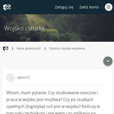
Zaloguj się
Załóż konto
Wojsko i studia
Nasza społeczność
Pytania o służbę wojskową
sigma112
Witam, mam pytanie. Czy studiowanie zaoczne i
praca w wojsku jest możliwa? Czy po studiach
cywilnych (logistyka) coś jest w wojsku? Kończę w
tym roku technikum i nie wiem czy aplikacja na