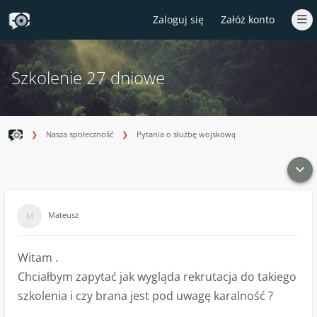
Zaloguj się
Załóż konto
Szkolenie 27 dniowe
Nasza społeczność
Pytania o służbę wojskową
Mateusz
Witam .
Chciałbym zapytać jak wygląda rekrutacja do takiego
szkolenia i czy brana jest pod uwagę karalność ?