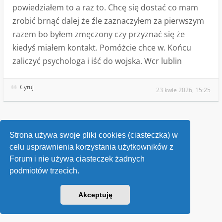
powiedziałem to a raz to. Chcę się dostać co mam
zrobić brnąć dalej że źle zaznaczyłem za pierwszym
razem bo byłem zmęczony czy przyznać się że
kiedyś miałem kontakt. Pomóżcie chce w. Końcu
zaliczyć psychologa i iść do wojska. Wcr lublin
Cytuj
23 kwie 2026, 15:25
Wróć do „Pytania o służbę wojskową”
Strona używa swoje pliki cookies (ciasteczka) w
celu usprawnienia korzystania użytkowników z
Kontakt
Forum i nie używa ciasteczek żadnych
podmiotów trzecich.
v118
Powered by
phpBB
® Forum Software © phpBB Limited
Akceptuję