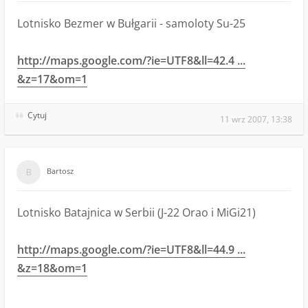
Lotnisko Bezmer w Bułgarii - samoloty Su-25
http://maps.google.com/?ie=UTF8&ll=42.4 ...
&z=17&om=1
Cytuj
11 wrz 2007, 13:38
Bartosz
Lotnisko Batajnica w Serbii (J-22 Orao i MiGi21)
http://maps.google.com/?ie=UTF8&ll=44.9 ...
&z=18&om=1