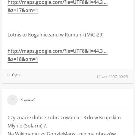
http://maps.google.com/?ie=UTF8&ll=44.3 ...
&z=17&om=1
Lotnisko Kogalniceanu w Rumunii (MiGi29)
http://maps.google.com/?ie=UTF8&ll=44.3 ...
&z=18&om=1
Cytuj
12 wrz 2007, 09:25
Krzysztof
Czy znacie dobre zobrazowania 13.do w Krupskim
Młynie (Solarni) ?.
Na Wikimapii czy GoogleMaps - nie ma obrazów