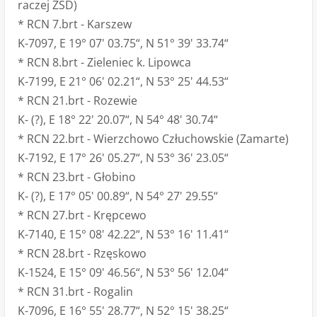
raczej ZSD)
* RCN 7.brt - Karszew
K-7097, E 19° 07' 03.75“, N 51° 39' 33.74“
* RCN 8.brt - Zieleniec k. Lipowca
K-7199, E 21° 06' 02.21“, N 53° 25' 44.53“
* RCN 21.brt - Rozewie
K- (?), E 18° 22' 20.07“, N 54° 48' 30.74“
* RCN 22.brt - Wierzchowo Człuchowskie (Zamarte)
K-7192, E 17° 26' 05.27“, N 53° 36' 23.05“
* RCN 23.brt - Głobino
K- (?), E 17° 05' 00.89“, N 54° 27' 29.55“
* RCN 27.brt - Krępcewo
K-7140, E 15° 08' 42.22“, N 53° 16' 11.41“
* RCN 28.brt - Rzęskowo
K-1524, E 15° 09' 46.56“, N 53° 56' 12.04“
* RCN 31.brt - Rogalin
K-7096, E 16° 55' 28.77“, N 52° 15' 38.25“