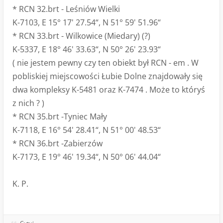
* RCN 32.brt - Leśniów Wielki
K-7103, E 15° 17' 27.54“, N 51° 59' 51.96“
* RCN 33.brt - Wilkowice (Miedary) (?)
K-5337, E 18° 46' 33.63“, N 50° 26' 23.93“
( nie jestem pewny czy ten obiekt był RCN - em . W
pobliskiej miejscowości Łubie Dolne znajdowały się
dwa kompleksy K-5481 oraz K-7474 . Może to któryś
z nich ? )
* RCN 35.brt -Tyniec Mały
K-7118, E 16° 54' 28.41“, N 51° 00' 48.53“
* RCN 36.brt -Zabierzów
K-7173, E 19° 46' 19.34“, N 50° 06' 44.04“
K. P.