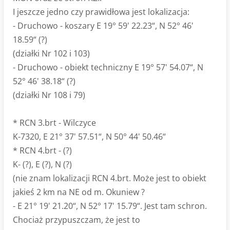
I jeszcze jedno czy prawidłowa jest lokalizacja:
- Druchowo - koszary E 19° 59' 22.23“, N 52° 46'
18.59“ (?)
(działki Nr 102 i 103)
- Druchowo - obiekt techniczny E 19° 57' 54.07“, N
52° 46' 38.18“ (?)
(działki Nr 108 i 79)
* RCN 3.brt - Wilczyce
K-7320, E 21° 37' 57.51“, N 50° 44' 50.46“
* RCN 4.brt - (?)
K- (?), E (?), N (?)
(nie znam lokalizacji RCN 4.brt. Może jest to obiekt
jakieś 2 km na NE od m. Okuniew ?
- E 21° 19' 21.20“, N 52° 17' 15.79“. Jest tam schron.
Chociaż przypuszczam, że jest to