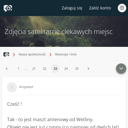
Zaloguj się
Załóż konto
Zdjęcia satelitarne ciekawych miejsc
Nasza społeczność
Recenzje i linki
1
…
21
22
23
24
25
Krzysztof
Cześć !
Tak - to jest maszt antenowy od Wetliny.
Obiekt nie jest już czynny (co najmniej od dwóch lat).