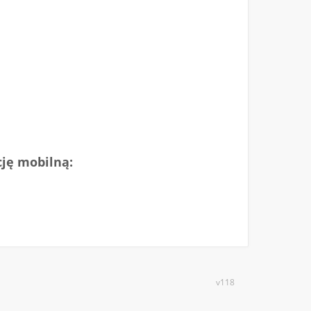
cję mobilną:
v118